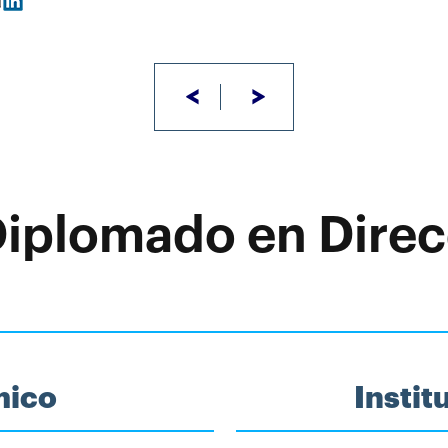
<
>
Diplomado en Direc
mico
Insti