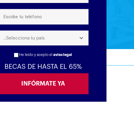
..Selecciona tu país
He leído y acepto el
aviso legal
BECAS DE HASTA EL 65%