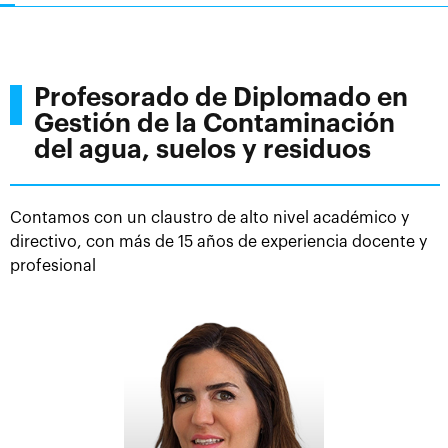
diplomados de los que dispone CEUPE tienen la
posibilidad de ser realizados desde diversos puntos
geográficos; España, Perú, Colombia, Ecuador,
Argentina, Chile, México. Al mismo tiempo nuestra
Profesorado de Diplomado en
organización educativa trata de ofrecer la mayor
Gestión de la Contaminación
flexibilidad y prestación a sus alumnos, mediante las
del agua, suelos y residuos
cuales, puedan aunar su vida personal y profesional
sin renunciar a una formación continua.
Contamos con un claustro de alto nivel académico y
directivo, con más de 15 años de experiencia docente y
profesional