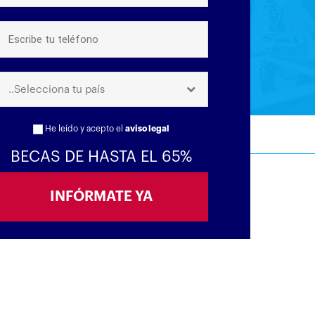
..Selecciona tu país
He leído y acepto el
aviso legal
BECAS DE HASTA EL 65%