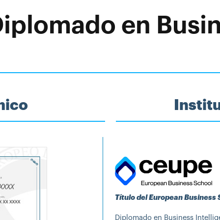
 Diplomado en Busi
mico
Insti
Título del European Business
Diplomado en Business Intelli