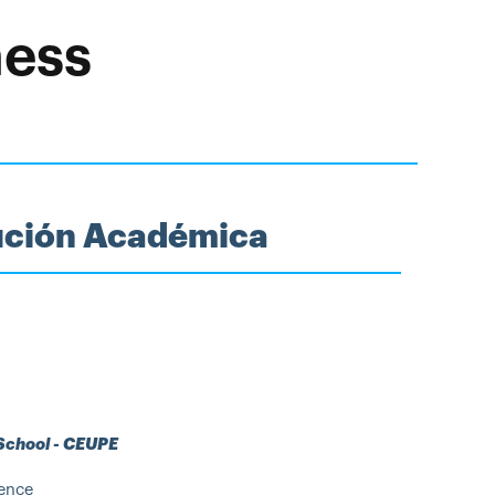
ness
tución Académica
 School - CEUPE
gence