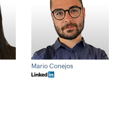
Mario Conejos
Fran
Vice